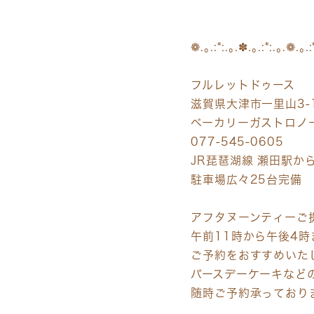
❁.｡.:*:.｡.✽.｡.:*:.｡.❁.｡.:
フルレットドゥース
滋賀県大津市一里山3-1
ベーカリーガストロノ
077-545-0605
JR琵琶湖線 瀬田駅か
駐車場広々25台完備
アフタヌーンティーご
午前11時から午後4時
ご予約をおすすめいた
バースデーケーキなど
随時ご予約承っており