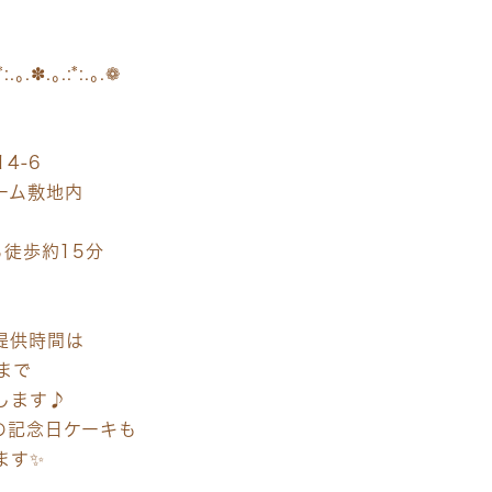
*:.｡.✽.｡.:*:.｡.❁
4-6
ーム敷地内
ら徒歩約15分
提供時間は
まで
します♪
の記念日ケーキも
ます✨