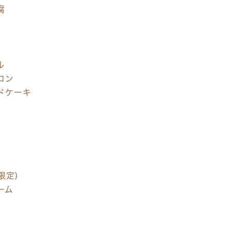
腐
ル
ロン
ドケーキ
限定)
ーム