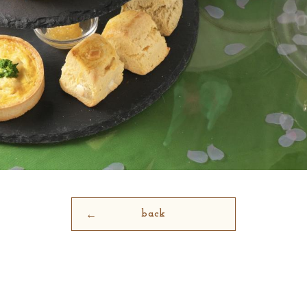
back
←