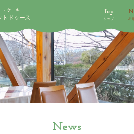
ェ・ケーキ
Top
N
ットドゥース
トップ
お
News